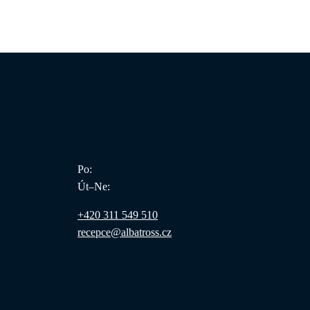
Po:
Út–Ne:
+420 311 549 510
recepce@albatross.cz