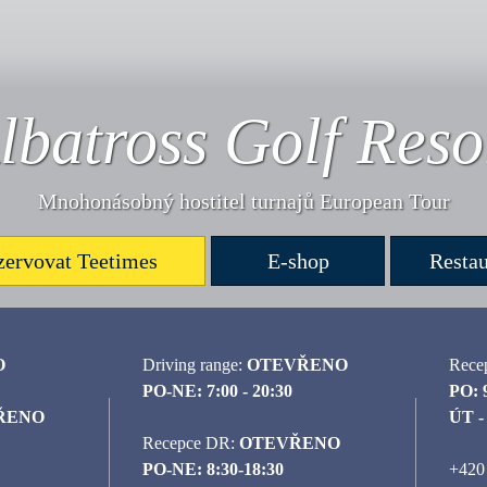
lbatross Golf Reso
Mnohonásobný hostitel turnajů European Tour
zervovat Teetimes
E-shop
Restau
O
Driving range:
OTEVŘENO
Rece
PO-NE: 7:00 - 20:30
PO: 
ŘENO
ÚT - 
Recepce DR:
OTEVŘENO
PO-NE: 8:30-18:30
+420