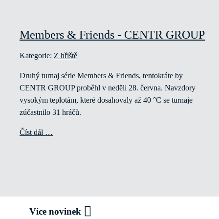
Members & Friends - CENTR GROUP
Kategorie:
Z hřiště
Druhý turnaj série Members & Friends, tentokráte by
CENTR GROUP proběhl v neděli 28. června. Navzdory
vysokým teplotám, které dosahovaly až 40 °C se turnaje
zúčastnilo 31 hráčů.
Číst dál …
Více novinek