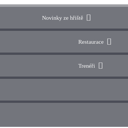
Novinky ze hřiště
Restaurace
Trenéři