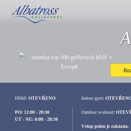
A
Re
Hřiště:
OTEVŘENO
Indoor gym:
OTEVŘEN
PO: 12:00 - 20:30
Outdoor workout:
OTEV
ÚT - NE: 8:00 - 20:30
Vstup psům je zakázán.