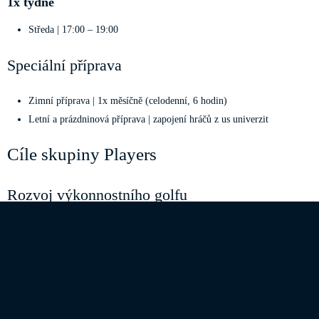
1x týdně
Středa | 17:00 – 19:00
Speciální příprava
Zimní příprava | 1x měsíčně (celodenní, 6 hodin)
Letní a prázdninová příprava | zapojení hráčů z us univerzit
Cíle skupiny Players
Rozvoj výkonnostního golfu
Propojení know-how trenérů a hrajících hráčů
Důraz na základní sportovní návyky
Budování
vítězné mentality
a týmového ducha
Spolupráce s
aktivně hrajícími PRO hráči