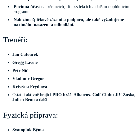
Povinná účast
na trénincích, fitness lekcích a dalším doplňujícím
programu.
Nabízíme špičkové zázemí a podporu, ale také vyžadujeme
maximální nasazení a odhodlání.
Trenéři:
Jan Cafourek
Gregg Lavoie
Petr Nič
Vladimír Gregor
Kristýna Frýdlová
Ostatní aktivně hrající
PRO hráči Albatross Golf Clubu Jiří Zuska,
Julien Brun
a další
Fyzická příprava: ️
Svatopluk Býma