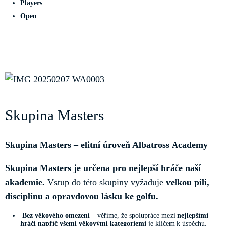
Players
Open
Skupina Masters
Skupina Masters – elitní úroveň Albatross Academy
Skupina Masters je určena pro nejlepší hráče naší
akademie.
Vstup do této skupiny vyžaduje
velkou píli,
disciplínu a opravdovou lásku ke golfu.
Bez věkového omezení
– věříme, že spolupráce mezi
nejlepšími
hráči napříč všemi věkovými kategoriemi
je klíčem k úspěchu.