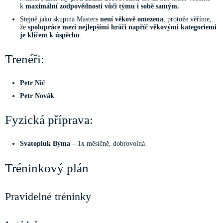
k
maximální zodpovědnosti vůči týmu i sobě samým.
Stejně jako skupina Masters
není věkově omezena
, protože věříme,
že
spolupráce mezi nejlepšími hráči napříč věkovými kategoriemi
je klíčem k úspěchu
.
Trenéři:
Petr Nič
Petr Novák
Fyzická příprava:
Svatopluk Býma
– 1x měsíčně, dobrovolná
Tréninkový plán
Pravidelné tréninky