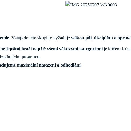
demie.
Vstup do této skupiny vyžaduje
velkou píli, disciplínu a oprav
i
nejlepšími hráči napříč všemi věkovými kategoriemi
je klíčem k ús
 doplňujícím programu.
žadujeme maximální nasazení a odhodlání.