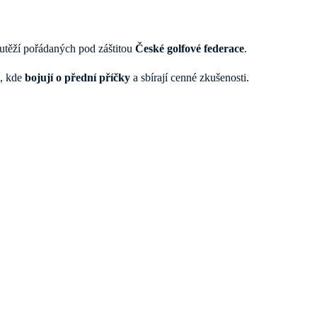
outěží pořádaných pod záštitou
České golfové federace
.
í, kde
bojují o přední příčky
a sbírají cenné zkušenosti.