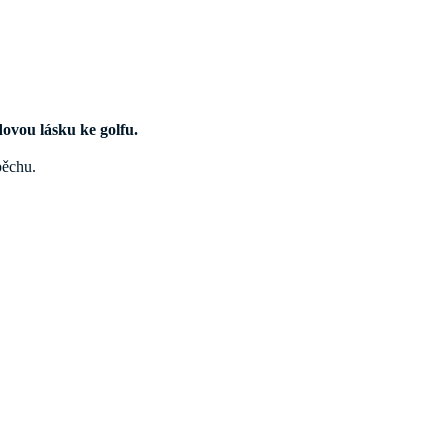
dovou lásku ke golfu.
pěchu.