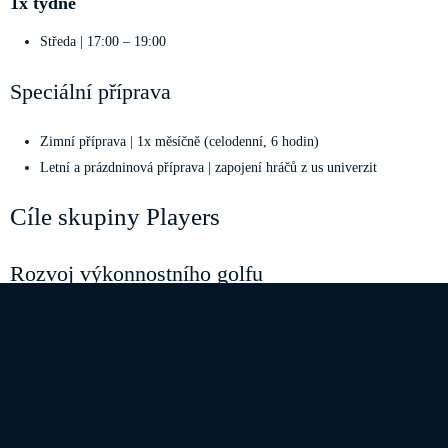
1x týdně
Středa | 17:00 – 19:00
Speciální příprava
Zimní příprava | 1x měsíčně (celodenní, 6 hodin)
Letní a prázdninová příprava | zapojení hráčů z us univerzit
Cíle skupiny Players
Rozvoj výkonnostního golfu
Propojení know-how trenérů a hrajících hráčů
Důraz na základní sportovní návyky
Budování
vítězné mentality
a týmového ducha
Spolupráce s
aktivně hrajícími PRO hráči