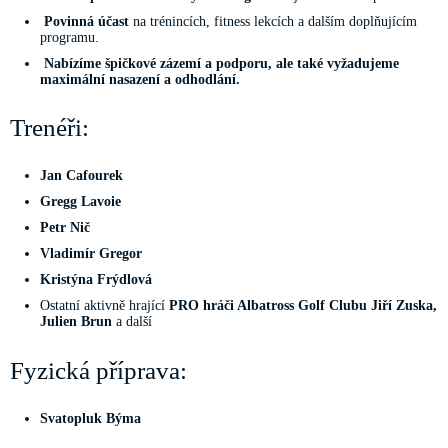
Povinná účast
na trénincích, fitness lekcích a dalším doplňujícím
programu.
Nabízíme špičkové zázemí a podporu, ale také vyžadujeme
maximální nasazení a odhodlání.
Trenéři:
Jan Cafourek
Gregg Lavoie
Petr Nič
Vladimír Gregor
Kristýna Frýdlová
Ostatní aktivně hrající
PRO hráči Albatross Golf Clubu Jiří Zuska,
Julien Brun
a další
Fyzická příprava: ️
Svatopluk Býma