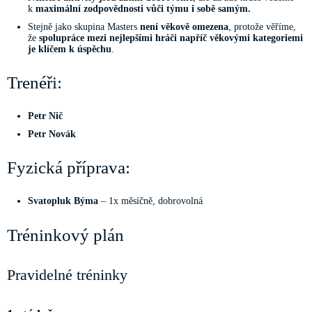
k
maximální zodpovědnosti vůči týmu i sobě samým.
Stejně jako skupina Masters
není věkově omezena
, protože věříme,
že
spolupráce mezi nejlepšími hráči napříč věkovými kategoriemi
je klíčem k úspěchu
.
Trenéři:
Petr Nič
Petr Novák
Fyzická příprava:
Svatopluk Býma
– 1x měsíčně, dobrovolná
Tréninkový plán
Pravidelné tréninky