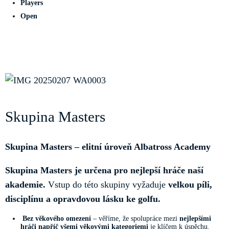
Players
Open
Skupina Masters
Skupina Masters – elitní úroveň Albatross Academy
Skupina Masters je určena pro nejlepší hráče naší
akademie.
Vstup do této skupiny vyžaduje
velkou píli,
disciplínu a opravdovou lásku ke golfu.
Bez věkového omezení
– věříme, že spolupráce mezi
nejlepšími
hráči napříč všemi věkovými kategoriemi
je klíčem k úspěchu.