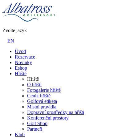
Zvolte jazyk
EN
Úvod
Rezervace
Novinky
Eshop
Hřiště
Hřiště
O hřišti
Fotogalerie hřiště
Ceník hřiště
Golfová etiketa
Místní pravidla
Dopravní prostředky na hřišti
Konferenční prostory
Golf Shop
Partneři
Klub