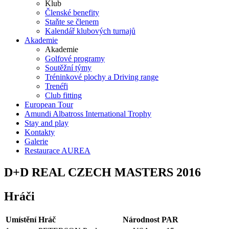
Klub
Členské benefity
Staňte se členem
Kalendář klubových turnajů
Akademie
Akademie
Golfové programy
Soutěžní týmy
Tréninkové plochy a Driving range
Trenéři
Club fitting
European Tour
Amundi Albatross International Trophy
Stay and play
Kontakty
Galerie
Restaurace AUREA
D+D REAL CZECH MASTERS 2016
Hráči
Umístění
Hráč
Národnost
PAR