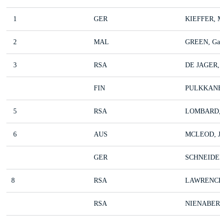
1
GER
KIEFFER, M
2
MAL
GREEN, Ga
3
RSA
DE JAGER, 
FIN
PULKKANEN
5
RSA
LOMBARD, 
6
AUS
MCLEOD, J
GER
SCHNEIDER
8
RSA
LAWRENCE,
RSA
NIENABER,