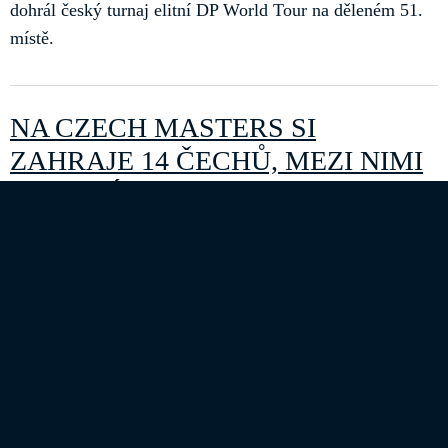
dohrál český turnaj elitní DP World Tour na děleném 51.
místě.
NA CZECH MASTERS SI
ZAHRAJE 14 ČECHŮ, MEZI NIMI
I 12LETÝ TALENT KLEIN
Kategorie:
D+D REAL CZECH MASTERS 2022
Zveřejněno: 13. srpen 2022
Vrcholný podnik domácí golfové scény, turnaj elitní DP
World Tour D+D REAL Czech Masters na Albatrossu,
představí domácím fanouškům kromě celé řady zahraniční
hvězd již tradičně kompletní českou profesionální špičku
doplněnou nejlepšími amatéry. Startovní listina
momentálně čítá už 14 českých hráčů.