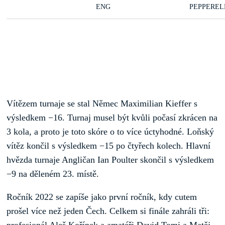
ENG
PEPPERELL
Vítězem turnaje se stal Němec Maximilian Kieffer s
výsledkem −16. Turnaj musel být kvůli počasí zkrácen na
3 kola, a proto je toto skóre o to více úctyhodné. Loňský
vítěz končil s výsledkem −15 po čtyřech kolech. Hlavní
hvězda turnaje Angličan Ian Poulter skončil s výsledkem
−9 na děleném 23. místě.
Ročník 2022 se zapíše jako první ročník, kdy cutem
prošel více než jeden Čech. Celkem si finále zahráli tři:
profesionál Aleš Kořínek a amatéři David Tomi a Matěj