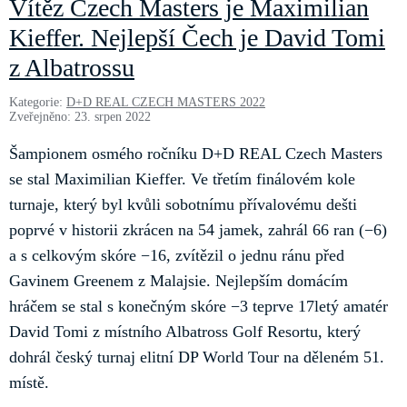
Vítěz Czech Masters je Maximilian
Kieffer. Nejlepší Čech je David Tomi
z Albatrossu
Kategorie:
D+D REAL CZECH MASTERS 2022
Zveřejněno: 23. srpen 2022
Šampionem osmého ročníku D+D REAL Czech Masters
se stal Maximilian Kieffer. Ve třetím finálovém kole
turnaje, který byl kvůli sobotnímu přívalovému dešti
poprvé v historii zkrácen na 54 jamek, zahrál 66 ran (−6)
a s celkovým skóre −16, zvítězil o jednu ránu před
Gavinem Greenem z Malajsie. Nejlepším domácím
hráčem se stal s konečným skóre −3 teprve 17letý amatér
David Tomi z místního Albatross Golf Resortu, který
dohrál český turnaj elitní DP World Tour na děleném 51.
místě.