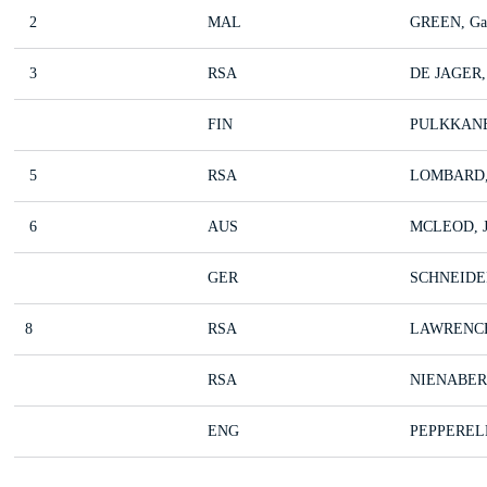
2
MAL
GREEN, Ga
3
RSA
DE JAGER, 
FIN
PULKKANEN
5
RSA
LOMBARD, 
6
AUS
MCLEOD, J
GER
SCHNEIDER
8
RSA
LAWRENCE,
RSA
NIENABER,
ENG
PEPPERELL