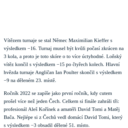
Vítězem turnaje se stal Němec Maximilian Kieffer s
výsledkem −16. Turnaj musel být kvůli počasí zkrácen na
3 kola, a proto je toto skóre o to více úctyhodné. Loňský
vítěz končil s výsledkem −15 po čtyřech kolech. Hlavní
hvězda turnaje Angličan Ian Poulter skončil s výsledkem
−9 na děleném 23. místě.
Ročník 2022 se zapíše jako první ročník, kdy cutem
prošel více než jeden Čech. Celkem si finále zahráli tři:
profesionál Aleš Kořínek a amatéři David Tomi a Matěj
Bača. Nejlépe si z Čechů vedl domácí David Tomi, který
s výsledkem −3 obsadil dělené 51. místo.