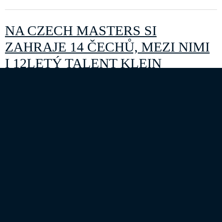
NA CZECH MASTERS SI
ZAHRAJE 14 ČECHŮ, MEZI NIMI
I 12LETÝ TALENT KLEIN
Kategorie:
D+D REAL CZECH MASTERS 2022
Zveřejněno: 13. srpen 2022
Vrcholný podnik domácí golfové scény, turnaj elitní DP
World Tour D+D REAL Czech Masters na Albatrossu,
představí domácím fanouškům kromě celé řady zahraniční
hvězd již tradičně kompletní českou profesionální špičku
doplněnou nejlepšími amatéry. Startovní listina
momentálně čítá už 14 českých hráčů.