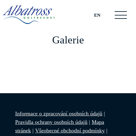
EN
Galerie
Informace o zpracování osobních údajů
|
Pravidla ochrany osobních údajů
|
Mapa
stránek
|
Všeobecné obchodní podmínky
|