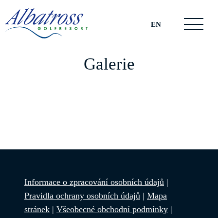
EN
Galerie
Informace o zpracování osobních údajů
|
Pravidla ochrany osobních údajů
|
Mapa
stránek
|
Všeobecné obchodní podmínky
|