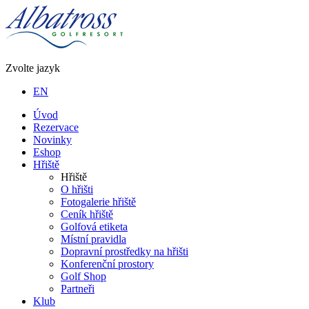
Zvolte jazyk
EN
Úvod
Rezervace
Novinky
Eshop
Hřiště
Hřiště
O hřišti
Fotogalerie hřiště
Ceník hřiště
Golfová etiketa
Místní pravidla
Dopravní prostředky na hřišti
Konferenční prostory
Golf Shop
Partneři
Klub