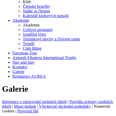
Klub
Členské benefity
Staňte se členem
Kalendář klubových turnajů
Akademie
Akademie
Golfové programy
Soutěžní týmy
Tréninkové plochy a Driving range
Trenéři
Club fitting
European Tour
Amundi Albatross International Trophy
Stay and play
Kontakty
Galerie
Restaurace AUREA
Galerie
Informace o zpracování osobních údajů
|
Pravidla ochrany osobních
údajů
|
Mapa stránek
|
Všeobecné obchodní podmínky
|
Nastavení
cookies
|
Provozní řád