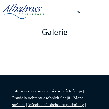
EN
Galerie
Informace o zpracování osobních údajů
|
Pravidla ochrany osobních údajů
|
Mapa
stránek
|
Všeobecné obchodní podmínky
|