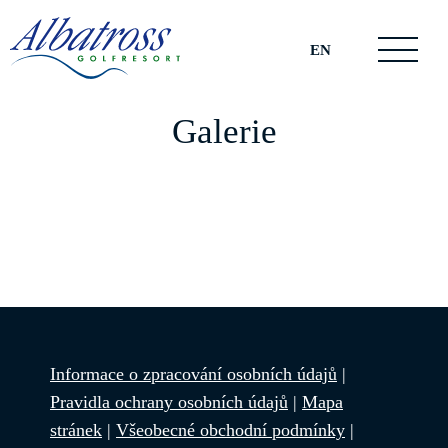
EN
Galerie
Informace o zpracování osobních údajů
|
Pravidla ochrany osobních údajů
|
Mapa
stránek
|
Všeobecné obchodní podmínky
|