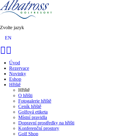
Zvolte jazyk
EN
Úvod
Rezervace
Novinky
Eshop
Hřiště
Hřiště
O hřišti
Fotogalerie hřiště
Ceník hřiště
Golfová etiketa
Místní pravidla
Dopravní prostředky na hřišti
Konferenční prostory
Golf Shop