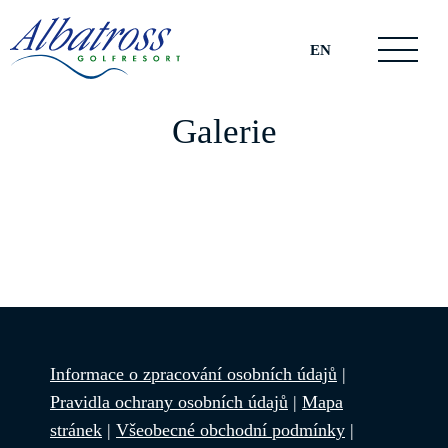
EN
Galerie
Informace o zpracování osobních údajů
|
Pravidla ochrany osobních údajů
|
Mapa
stránek
|
Všeobecné obchodní podmínky
|