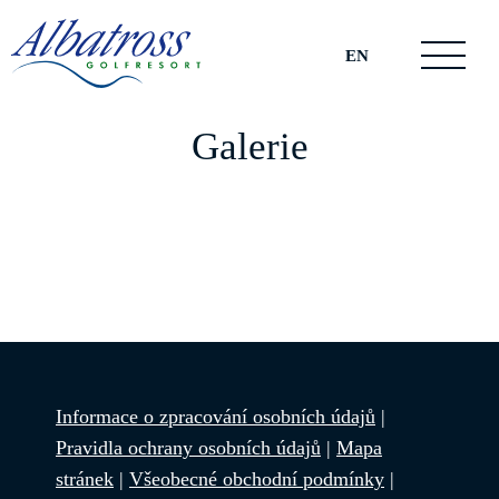
EN
Galerie
Informace o zpracování osobních údajů
|
Pravidla ochrany osobních údajů
|
Mapa
stránek
|
Všeobecné obchodní podmínky
|