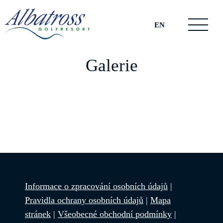
EN
Galerie
Informace o zpracování osobních údajů
|
Pravidla ochrany osobních údajů
|
Mapa
stránek
|
Všeobecné obchodní podmínky
|