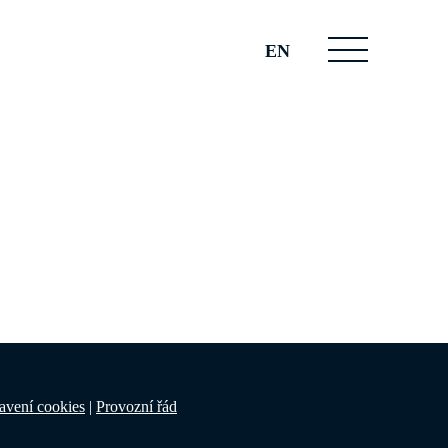
EN
avení cookies
|
Provozní řád