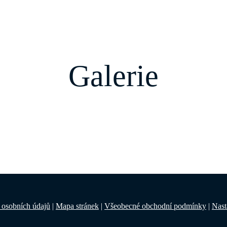
Galerie
 osobních údajů
|
Mapa stránek
|
Všeobecné obchodní podmínky
|
Nast