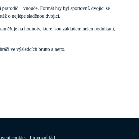
i prarodič – vnouče. Formát hry byl sportovní, dvojici se
těž o nejlépe sladěnou dvojici.
 zaměřuje na hodnoty, které jsou základem nejen podnikání,
ráči ve výsledcích brutto a netto.
avení cookies
|
Provozní řád