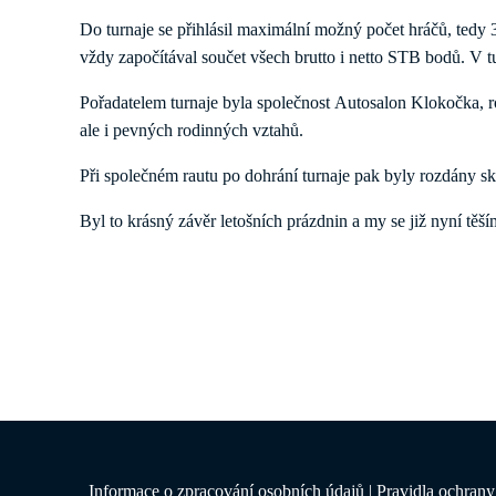
Do turnaje se přihlásil maximální možný počet hráčů, tedy 3
vždy započítával součet všech brutto i netto STB bodů. V tu
Pořadatelem turnaje byla společnost Autosalon Klokočka, ro
ale i pevných rodinných vztahů.
Při společném rautu po dohrání turnaje pak byly rozdány skvě
Byl to krásný závěr letošních prázdnin a my se již nyní těš
Informace o zpracování osobních údajů
|
Pravidla ochrany