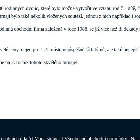
6 rodinných dvojic, které bylo možné vytvořit ve vztahu rodič – dítě, č
rnaji bylo také několik vložených soutěží, jednou z nich například i sou
dinná obchodní firma založená v roce 1988, se již více než tři dekády
lé ceny, nejen pro 1.-5. místo nejúspěšnějších týmů, ale také nejlepší h
íme na 2. ročník tohoto skvělého turnaje!
 osobních údajů
|
Mapa stránek
|
Všeobecné obchodní podmínky
|
Nast