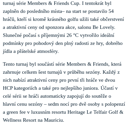
turnaj série Members & Friends Cup. I tentokrát byl
zaplněn do posledního místa– na start se postavilo 54
hráčů, kteří si kromě krásného golfu užili také občerstvení
a atraktivní ceny od sponzora akce, salonu Be Lovely.
Slunečné počasí s příjemnými 26 °C vytvořilo ideální
podmínky pro pohodový den plný radosti ze hry, dobrého
jídla a přátelské atmosféry.
Tento turnaj byl součástí série Members & Friends, která
zahrnuje celkem šest turnajů v průběhu sezóny. Každý z
nich nabízí atraktivní ceny pro první tři hráče ve dvou
HCP kategoriích a také pro nejlepšího juniora. Účastí v
celé sérii se hráči automaticky zapojují do soutěže o
hlavní cenu sezóny – sedm nocí pro dvě osoby s polopenzí
a green fee v luxusním resortu Heritage Le Telfair Golf &
Wellness Resort na Mauriciu.