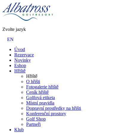
Zvolte jazyk
EN
Úvod
Rezervace
Novinky
Eshop
Hřiště
Hřiště
O hřišti
Fotogalerie hřiště
Ceník hřiště
Golfová etiketa
Místní pravidla
Dopravní prostředky na hřišti
Konferenční prostory
Golf Shop
Partneři
Klub