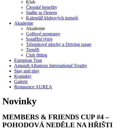
Klub
Členské benefity
Staňte se členem
Kalendář klubových turnajů
Akademie
Akademie
Golfové programy
Soutěžní týmy
Tréninkové plochy a Driving range
Trenéři
Club fitting
European Tour
Amundi Albatross International Trophy
Stay and play
Kontakty
Galerie
Restaurace AUREA
Novinky
MEMBERS & FRIENDS CUP #4 –
POHODOVÁ NEDĚLE NA HŘIŠTI