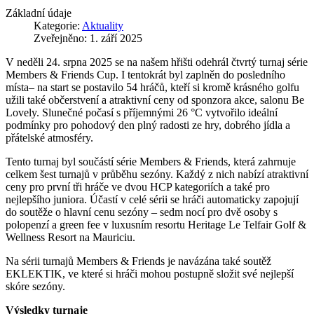
Základní údaje
Kategorie:
Aktuality
Zveřejněno: 1. září 2025
V neděli 24. srpna 2025 se na našem hřišti odehrál čtvrtý turnaj série
Members & Friends Cup. I tentokrát byl zaplněn do posledního
místa– na start se postavilo 54 hráčů, kteří si kromě krásného golfu
užili také občerstvení a atraktivní ceny od sponzora akce, salonu Be
Lovely. Slunečné počasí s příjemnými 26 °C vytvořilo ideální
podmínky pro pohodový den plný radosti ze hry, dobrého jídla a
přátelské atmosféry.
Tento turnaj byl součástí série Members & Friends, která zahrnuje
celkem šest turnajů v průběhu sezóny. Každý z nich nabízí atraktivní
ceny pro první tři hráče ve dvou HCP kategoriích a také pro
nejlepšího juniora. Účastí v celé sérii se hráči automaticky zapojují
do soutěže o hlavní cenu sezóny – sedm nocí pro dvě osoby s
polopenzí a green fee v luxusním resortu Heritage Le Telfair Golf &
Wellness Resort na Mauriciu.
Na sérii turnajů Members & Friends je navázána také soutěž
EKLEKTIK, ve které si hráči mohou postupně složit své nejlepší
skóre sezóny.
Výsledky turnaje