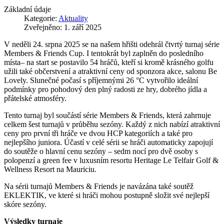
Základní údaje
Kategorie:
Aktuality
Zveřejněno: 1. září 2025
V neděli 24. srpna 2025 se na našem hřišti odehrál čtvrtý turnaj série
Members & Friends Cup. I tentokrát byl zaplněn do posledního
místa– na start se postavilo 54 hráčů, kteří si kromě krásného golfu
užili také občerstvení a atraktivní ceny od sponzora akce, salonu Be
Lovely. Slunečné počasí s příjemnými 26 °C vytvořilo ideální
podmínky pro pohodový den plný radosti ze hry, dobrého jídla a
přátelské atmosféry.
Tento turnaj byl součástí série Members & Friends, která zahrnuje
celkem šest turnajů v průběhu sezóny. Každý z nich nabízí atraktivní
ceny pro první tři hráče ve dvou HCP kategoriích a také pro
nejlepšího juniora. Účastí v celé sérii se hráči automaticky zapojují
do soutěže o hlavní cenu sezóny – sedm nocí pro dvě osoby s
polopenzí a green fee v luxusním resortu Heritage Le Telfair Golf &
Wellness Resort na Mauriciu.
Na sérii turnajů Members & Friends je navázána také soutěž
EKLEKTIK, ve které si hráči mohou postupně složit své nejlepší
skóre sezóny.
Výsledky turnaje