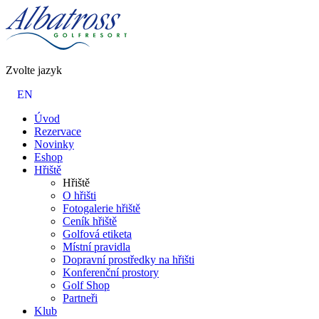
Zvolte jazyk
EN
Úvod
Rezervace
Novinky
Eshop
Hřiště
Hřiště
O hřišti
Fotogalerie hřiště
Ceník hřiště
Golfová etiketa
Místní pravidla
Dopravní prostředky na hřišti
Konferenční prostory
Golf Shop
Partneři
Klub