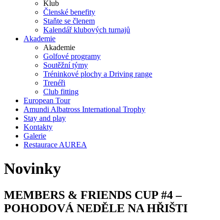
Klub
Členské benefity
Staňte se členem
Kalendář klubových turnajů
Akademie
Akademie
Golfové programy
Soutěžní týmy
Tréninkové plochy a Driving range
Trenéři
Club fitting
European Tour
Amundi Albatross International Trophy
Stay and play
Kontakty
Galerie
Restaurace AUREA
Novinky
MEMBERS & FRIENDS CUP #4 –
POHODOVÁ NEDĚLE NA HŘIŠTI