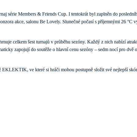
rnaj série Members & Friends Cup. I tentokrát byl zaplněn do posledního
 sponzora akce, salonu Be Lovely. Slunečné počasí s příjemnými 26 °C 
hrnuje celkem šest turnajů v průběhu sezóny. Každý z nich nabízí atrak
utomaticky zapojují do soutěže o hlavní cenu sezóny – sedm nocí pro dvě
ž EKLEKTIK, ve které si hráči mohou postupně složit své nejlepší skó