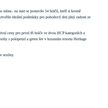
 místa– na start se postavilo 54 hráčů, kteří si kromě
vytvořilo ideální podmínky pro pohodový den plný radosti ze
tivní ceny pro první tři hráče ve dvou HCP kategoriích a
 osoby s polopenzí a green fee v luxusním resortu Heritage
re sezóny.