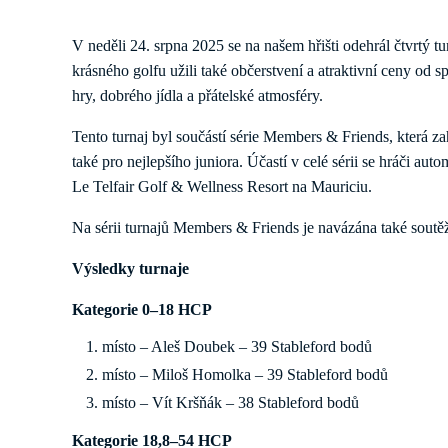
V neděli 24. srpna 2025 se na našem hřišti odehrál čtvrtý tu
krásného golfu užili také občerstvení a atraktivní ceny od
hry, dobrého jídla a přátelské atmosféry.
Tento turnaj byl součástí série Members & Friends, která za
také pro nejlepšího juniora. Účastí v celé sérii se hráči a
Le Telfair Golf & Wellness Resort na Mauriciu.
Na sérii turnajů Members & Friends je navázána také soutě
Výsledky turnaje
Kategorie 0–18 HCP
místo – Aleš Doubek – 39 Stableford bodů
místo – Miloš Homolka – 39 Stableford bodů
místo – Vít Kršňák – 38 Stableford bodů
Kategorie 18,8–54 HCP