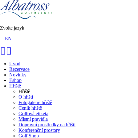
Zvolte jazyk
EN
Úvod
Rezervace
Novinky
Eshop
Hřiště
Hřiště
O hřišti
Fotogalerie hřiště
Ceník hřiště
Golfová etiketa
Místní pravidla
Dopravní prostředky na hřišti
Konferenční prostory
Golf Shop