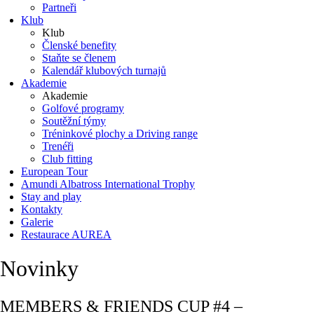
Partneři
Klub
Klub
Členské benefity
Staňte se členem
Kalendář klubových turnajů
Akademie
Akademie
Golfové programy
Soutěžní týmy
Tréninkové plochy a Driving range
Trenéři
Club fitting
European Tour
Amundi Albatross International Trophy
Stay and play
Kontakty
Galerie
Restaurace AUREA
Novinky
MEMBERS & FRIENDS CUP #4 –