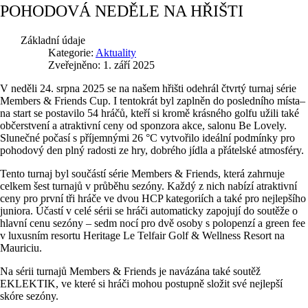
POHODOVÁ NEDĚLE NA HŘIŠTI
Základní údaje
Kategorie:
Aktuality
Zveřejněno: 1. září 2025
V neděli 24. srpna 2025 se na našem hřišti odehrál čtvrtý turnaj série
Members & Friends Cup. I tentokrát byl zaplněn do posledního místa–
na start se postavilo 54 hráčů, kteří si kromě krásného golfu užili také
občerstvení a atraktivní ceny od sponzora akce, salonu Be Lovely.
Slunečné počasí s příjemnými 26 °C vytvořilo ideální podmínky pro
pohodový den plný radosti ze hry, dobrého jídla a přátelské atmosféry.
Tento turnaj byl součástí série Members & Friends, která zahrnuje
celkem šest turnajů v průběhu sezóny. Každý z nich nabízí atraktivní
ceny pro první tři hráče ve dvou HCP kategoriích a také pro nejlepšího
juniora. Účastí v celé sérii se hráči automaticky zapojují do soutěže o
hlavní cenu sezóny – sedm nocí pro dvě osoby s polopenzí a green fee
v luxusním resortu Heritage Le Telfair Golf & Wellness Resort na
Mauriciu.
Na sérii turnajů Members & Friends je navázána také soutěž
EKLEKTIK, ve které si hráči mohou postupně složit své nejlepší
skóre sezóny.