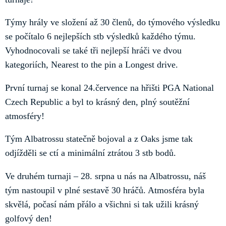
Týmy hrály ve složení až 30 členů, do týmového výsledku
se počítalo 6 nejlepších stb výsledků každého týmu.
Vyhodnocovali se také tři nejlepší hráči ve dvou
kategoriích, Nearest to the pin a Longest drive.
První turnaj se konal 24.července na hřišti PGA National
Czech Republic a byl to krásný den, plný soutěžní
atmosféry!
Tým Albatrossu statečně bojoval a z Oaks jsme tak
odjížděli se ctí a minimální ztrátou 3 stb bodů.
Ve druhém turnaji – 28. srpna u nás na Albatrossu, náš
tým nastoupil v plné sestavě 30 hráčů. Atmosféra byla
skvělá, počasí nám přálo a všichni si tak užili krásný
golfový den!