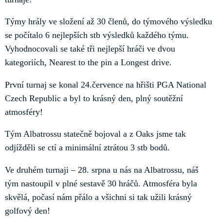
Týmy hrály ve složení až 30 členů, do týmového výsledku
se počítalo 6 nejlepších stb výsledků každého týmu.
Vyhodnocovali se také tři nejlepší hráči ve dvou
kategoriích, Nearest to the pin a Longest drive.
První turnaj se konal 24.července na hřišti PGA National
Czech Republic a byl to krásný den, plný soutěžní
atmosféry!
Tým Albatrossu statečně bojoval a z Oaks jsme tak
odjížděli se ctí a minimální ztrátou 3 stb bodů.
Ve druhém turnaji – 28. srpna u nás na Albatrossu, náš
tým nastoupil v plné sestavě 30 hráčů. Atmosféra byla
skvělá, počasí nám přálo a všichni si tak užili krásný
golfový den!