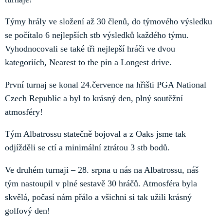
Týmy hrály ve složení až 30 členů, do týmového výsledku
se počítalo 6 nejlepších stb výsledků každého týmu.
Vyhodnocovali se také tři nejlepší hráči ve dvou
kategoriích, Nearest to the pin a Longest drive.
První turnaj se konal 24.července na hřišti PGA National
Czech Republic a byl to krásný den, plný soutěžní
atmosféry!
Tým Albatrossu statečně bojoval a z Oaks jsme tak
odjížděli se ctí a minimální ztrátou 3 stb bodů.
Ve druhém turnaji – 28. srpna u nás na Albatrossu, náš
tým nastoupil v plné sestavě 30 hráčů. Atmosféra byla
skvělá, počasí nám přálo a všichni si tak užili krásný
golfový den!