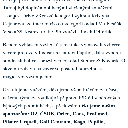
Turnaj byl doplněn oblíbenými vloženými soutěžemi –
Longest Drive v ženské kategorii vyhrála Kristýna
Cejnarová, zatímco mužskou kategorii ovládl Vít Kršňák.
V soutěži Nearest to the Pin zvítězil Radek Feiferlík.
Během vyhlášení výsledků jsme také vylosovali výherce
večeře pro dva v luxusní restauraci Papilio, další výherci
si odnesli balíček pražských čokolád Steiner & Kovařík. O
skvělou zábavu na závěr se postaral kouzelník s
magickým vystoupením.
Gratulujeme vítězům, děkujeme všem hráčům za účast,
našemu týmu za vynikající přípravu hřiště i v náročných
říjnových podmínkách, a především
děkujeme našim
sponzorům: O2, ČSOB, Orlen, Cans, Profimed,
Pilsner Urquell, Golf Centrum, Kogo, Papilio,