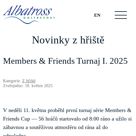
EN
Novinky z hřiště
Members & Friends Turnaj I. 2025
Kategorie:
Z hřiště
Zveřejněno: 18. květen 2025
V neděli 11. května proběhl první turnaj série Members &
Friends Cup — 56 hráčů startovalo od 8:00 ráno a užilo si
zábavnou a soutěživou atmosféru od rána až do
odpoledne.