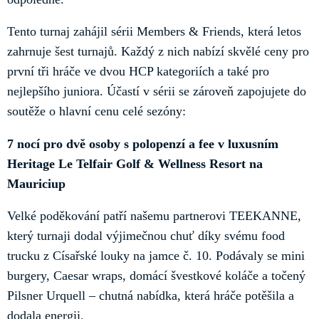
Tento turnaj zahájil sérii Members & Friends, která letos
zahrnuje šest turnajů. Každý z nich nabízí skvělé ceny pro
první tři hráče ve dvou HCP kategoriích a také pro
nejlepšího juniora. Účastí v sérii se zároveň zapojujete do
soutěže o hlavní cenu celé sezóny:
7 nocí pro dvě osoby s polopenzí a fee v luxusním
Heritage Le Telfair Golf & Wellness Resort na
Mauriciup
Velké poděkování patří našemu partnerovi TEEKANNE,
který turnaji dodal výjimečnou chuť díky svému food
trucku z Císařské louky na jamce č. 10. Podávaly se mini
burgery, Caesar wraps, domácí švestkové koláče a točený
Pilsner Urquell – chutná nabídka, která hráče potěšila a
dodala energii.