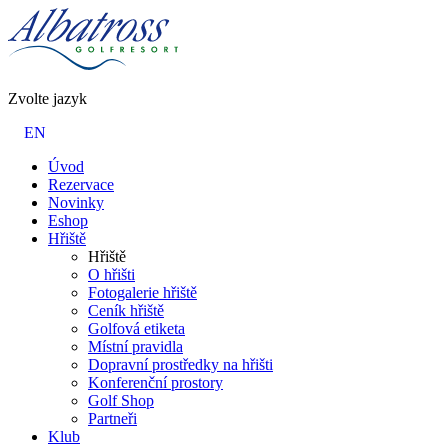
Zvolte jazyk
EN
Úvod
Rezervace
Novinky
Eshop
Hřiště
Hřiště
O hřišti
Fotogalerie hřiště
Ceník hřiště
Golfová etiketa
Místní pravidla
Dopravní prostředky na hřišti
Konferenční prostory
Golf Shop
Partneři
Klub