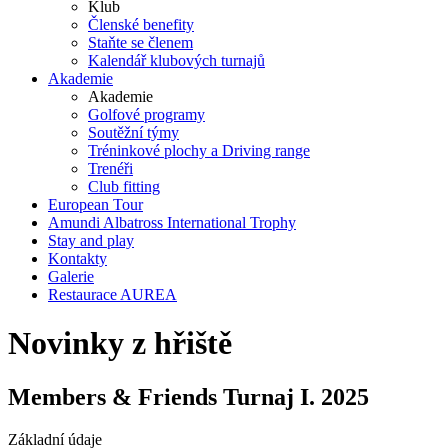
Klub
Členské benefity
Staňte se členem
Kalendář klubových turnajů
Akademie
Akademie
Golfové programy
Soutěžní týmy
Tréninkové plochy a Driving range
Trenéři
Club fitting
European Tour
Amundi Albatross International Trophy
Stay and play
Kontakty
Galerie
Restaurace AUREA
Novinky z hřiště
Members & Friends Turnaj I. 2025
Základní údaje