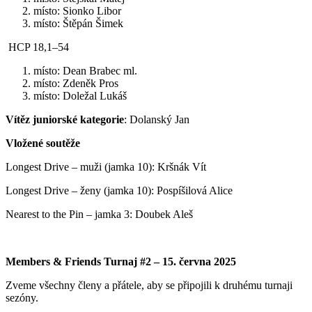
místo: Sionko Libor
místo: Štěpán Šimek
HCP 18,1–54
místo: Dean Brabec ml.
místo: Zdeněk Pros
místo: Doležal Lukáš
Vítěz juniorské kategorie
: Dolanský Jan
Vložené soutěže
Longest Drive – muži (jamka 10): Kršnák Vít
Longest Drive – ženy (jamka 10): Pospíšilová Alice
Nearest to the Pin – jamka 3: Doubek Aleš
Members & Friends Turnaj #2 – 15. června 2025
Zveme všechny členy a přátele, aby se připojili k druhému turnaji
sezóny.