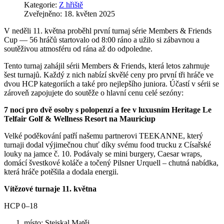
Kategorie:
Z hřiště
Zveřejněno: 18. květen 2025
V neděli 11. května proběhl první turnaj série Members & Friends
Cup — 56 hráčů startovalo od 8:00 ráno a užilo si zábavnou a
soutěživou atmosféru od rána až do odpoledne.
Tento turnaj zahájil sérii Members & Friends, která letos zahrnuje
šest turnajů. Každý z nich nabízí skvělé ceny pro první tři hráče ve
dvou HCP kategoriích a také pro nejlepšího juniora. Účastí v sérii se
zároveň zapojujete do soutěže o hlavní cenu celé sezóny:
7 nocí pro dvě osoby s polopenzí a fee v luxusním Heritage Le
Telfair Golf & Wellness Resort na Mauriciup
Velké poděkování patří našemu partnerovi TEEKANNE, který
turnaji dodal výjimečnou chuť díky svému food trucku z Císařské
louky na jamce č. 10. Podávaly se mini burgery, Caesar wraps,
domácí švestkové koláče a točený Pilsner Urquell – chutná nabídka,
která hráče potěšila a dodala energii.
Vítězové turnaje 11. května
HCP 0–18
místo: Stejskal Matěj