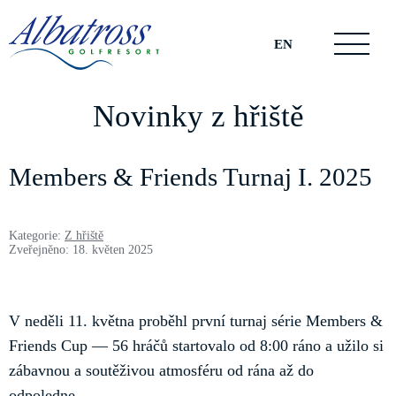
EN
Novinky z hřiště
Members & Friends Turnaj I. 2025
Kategorie:
Z hřiště
Zveřejněno: 18. květen 2025
V neděli 11. května proběhl první turnaj série Members &
Friends Cup — 56 hráčů startovalo od 8:00 ráno a užilo si
zábavnou a soutěživou atmosféru od rána až do
odpoledne.