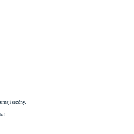
urnaji sezóny.
to!