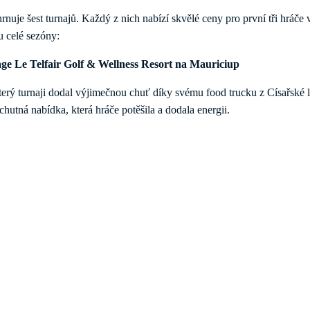
hrnuje šest turnajů. Každý z nich nabízí skvělé ceny pro první tři hráče
u celé sezóny:
tage Le Telfair Golf & Wellness Resort na Mauriciup
 turnaji dodal výjimečnou chuť díky svému food trucku z Císařské lo
hutná nabídka, která hráče potěšila a dodala energii.