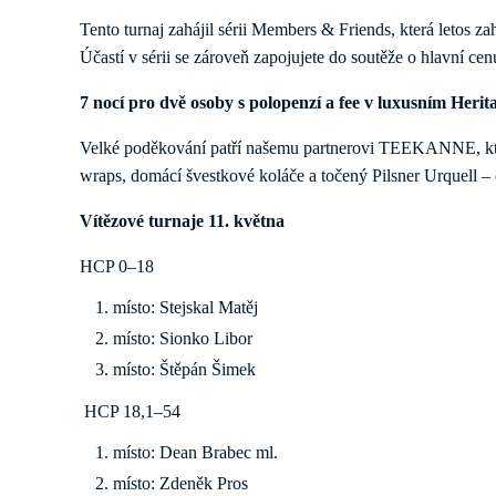
Tento turnaj zahájil sérii Members & Friends, která letos za
Účastí v sérii se zároveň zapojujete do soutěže o hlavní cen
7 nocí pro dvě osoby s polopenzí a fee v luxusním Heri
Velké poděkování patří našemu partnerovi TEEKANNE, který
wraps, domácí švestkové koláče a točený Pilsner Urquell – c
Vítězové turnaje 11. května
HCP 0–18
místo: Stejskal Matěj
místo: Sionko Libor
místo: Štěpán Šimek
HCP 18,1–54
místo: Dean Brabec ml.
místo: Zdeněk Pros