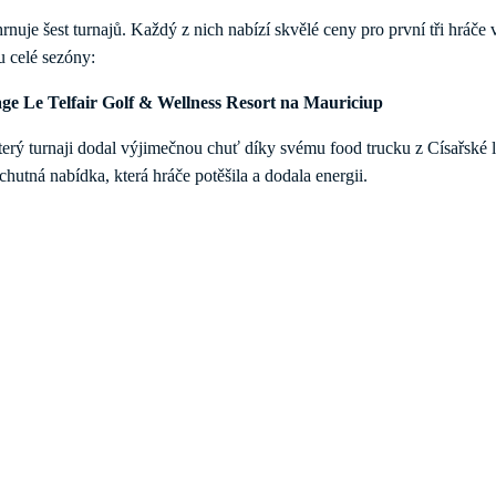
hrnuje šest turnajů. Každý z nich nabízí skvělé ceny pro první tři hráče
u celé sezóny:
tage Le Telfair Golf & Wellness Resort na Mauriciup
 turnaji dodal výjimečnou chuť díky svému food trucku z Císařské lo
hutná nabídka, která hráče potěšila a dodala energii.