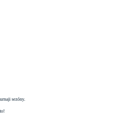
urnaji sezóny.
to!