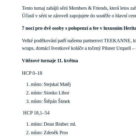
Tento turnaj zahájil sérii Members & Friends, která letos za
Účastí v sérii se zároveň zapojujete do soutěže o hlavní cen
7 nocí pro dvě osoby s polopenzí a fee v luxusním Heri
Velké poděkování patří našemu partnerovi TEEKANNE, který
wraps, domácí švestkové koláče a točený Pilsner Urquell – c
Vítězové turnaje 11. května
HCP 0–18
místo: Stejskal Matěj
místo: Sionko Libor
místo: Štěpán Šimek
HCP 18,1–54
místo: Dean Brabec ml.
místo: Zdeněk Pros