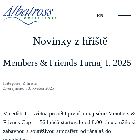
EN
Novinky z hřiště
Members & Friends Turnaj I. 2025
Kategorie:
Z hřiště
Zveřejněno: 18. květen 2025
V neděli 11. května proběhl první turnaj série Members &
Friends Cup — 56 hráčů startovalo od 8:00 ráno a užilo si
zábavnou a soutěživou atmosféru od rána až do
odpoledne.