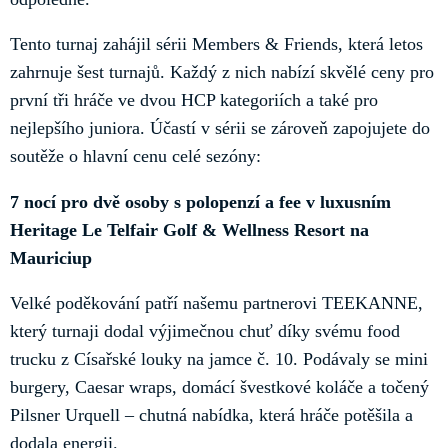
Tento turnaj zahájil sérii Members & Friends, která letos
zahrnuje šest turnajů. Každý z nich nabízí skvělé ceny pro
první tři hráče ve dvou HCP kategoriích a také pro
nejlepšího juniora. Účastí v sérii se zároveň zapojujete do
soutěže o hlavní cenu celé sezóny:
7 nocí pro dvě osoby s polopenzí a fee v luxusním
Heritage Le Telfair Golf & Wellness Resort na
Mauriciup
Velké poděkování patří našemu partnerovi TEEKANNE,
který turnaji dodal výjimečnou chuť díky svému food
trucku z Císařské louky na jamce č. 10. Podávaly se mini
burgery, Caesar wraps, domácí švestkové koláče a točený
Pilsner Urquell – chutná nabídka, která hráče potěšila a
dodala energii.