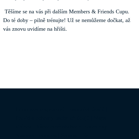
Těšíme se na vás při dalším Members & Friends Cupu.
Do té doby – pilně trénujte! Už se nemůžeme dočkat, až
vás znovu uvidíme na hřišti.
Informace o zpracování osobních údajů
|
Pravidla ochrany osobních údajů
|
Mapa
stránek
|
Všeobecné obchodní podmínky
|
Nastavení cookies
|
Provozní řád