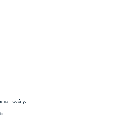
urnaji sezóny.
to!