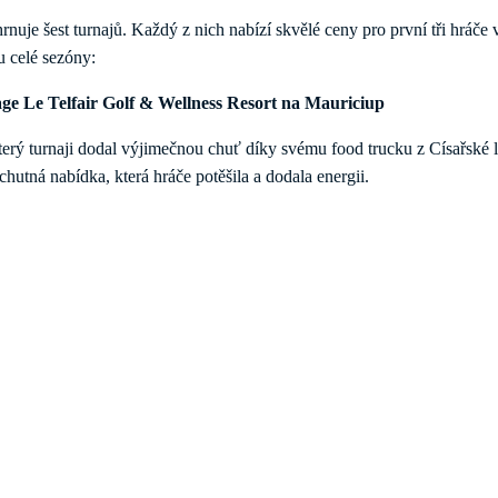
hrnuje šest turnajů. Každý z nich nabízí skvělé ceny pro první tři hráče
u celé sezóny:
tage Le Telfair Golf & Wellness Resort na Mauriciup
 turnaji dodal výjimečnou chuť díky svému food trucku z Císařské lo
hutná nabídka, která hráče potěšila a dodala energii.