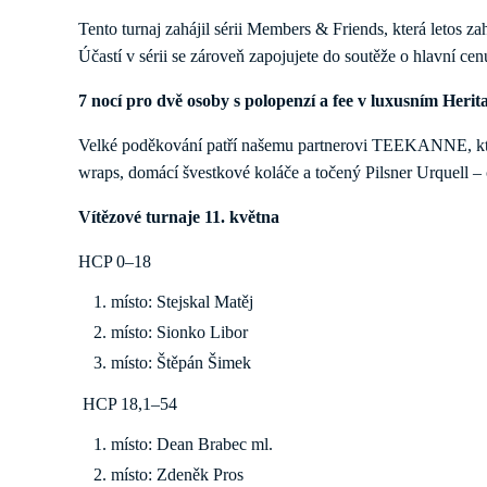
Tento turnaj zahájil sérii Members & Friends, která letos za
Účastí v sérii se zároveň zapojujete do soutěže o hlavní cen
7 nocí pro dvě osoby s polopenzí a fee v luxusním Heri
Velké poděkování patří našemu partnerovi TEEKANNE, který
wraps, domácí švestkové koláče a točený Pilsner Urquell – c
Vítězové turnaje 11. května
HCP 0–18
místo: Stejskal Matěj
místo: Sionko Libor
místo: Štěpán Šimek
HCP 18,1–54
místo: Dean Brabec ml.
místo: Zdeněk Pros