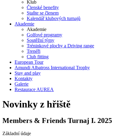
Klub
Členské benefity
Staňte se členem
Kalendář klubových turnajů
Akademie
Akademie
Golfové programy
Soutěžní týmy
Tréninkové plochy a Driving range
Trenéři
Club fitting
European Tour
Amundi Albatross International Trophy
Stay and play
Kontakty
Galerie
Restaurace AUREA
Novinky z hřiště
Members & Friends Turnaj I. 2025
Základní údaje