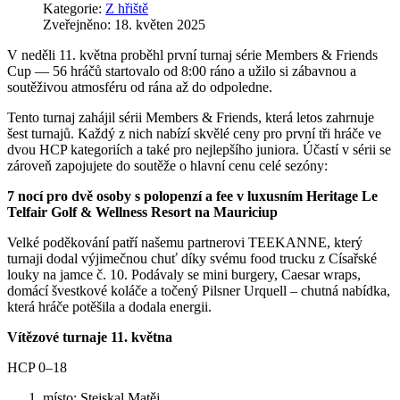
Kategorie:
Z hřiště
Zveřejněno: 18. květen 2025
V neděli 11. května proběhl první turnaj série Members & Friends
Cup — 56 hráčů startovalo od 8:00 ráno a užilo si zábavnou a
soutěživou atmosféru od rána až do odpoledne.
Tento turnaj zahájil sérii Members & Friends, která letos zahrnuje
šest turnajů. Každý z nich nabízí skvělé ceny pro první tři hráče ve
dvou HCP kategoriích a také pro nejlepšího juniora. Účastí v sérii se
zároveň zapojujete do soutěže o hlavní cenu celé sezóny:
7 nocí pro dvě osoby s polopenzí a fee v luxusním Heritage Le
Telfair Golf & Wellness Resort na Mauriciup
Velké poděkování patří našemu partnerovi TEEKANNE, který
turnaji dodal výjimečnou chuť díky svému food trucku z Císařské
louky na jamce č. 10. Podávaly se mini burgery, Caesar wraps,
domácí švestkové koláče a točený Pilsner Urquell – chutná nabídka,
která hráče potěšila a dodala energii.
Vítězové turnaje 11. května
HCP 0–18
místo: Stejskal Matěj