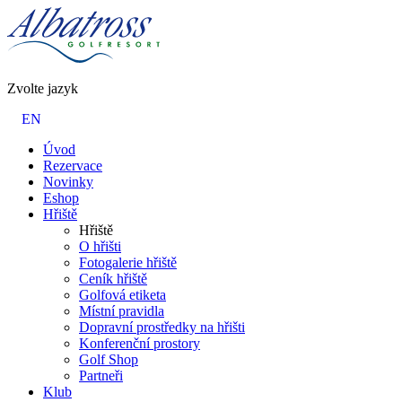
Zvolte jazyk
EN
Úvod
Rezervace
Novinky
Eshop
Hřiště
Hřiště
O hřišti
Fotogalerie hřiště
Ceník hřiště
Golfová etiketa
Místní pravidla
Dopravní prostředky na hřišti
Konferenční prostory
Golf Shop
Partneři
Klub