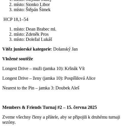
místo: Sionko Libor
místo: Štěpán Šimek
HCP 18,1–54
místo: Dean Brabec ml.
místo: Zdeněk Pros
místo: Doležal Lukáš
Vítěz juniorské kategorie
: Dolanský Jan
Vložené soutěže
Longest Drive – muži (jamka 10): Kršnák Vít
Longest Drive – ženy (jamka 10): Pospíšilová Alice
Nearest to the Pin – jamka 3: Doubek Aleš
Members & Friends Turnaj #2 – 15. června 2025
Zveme všechny členy a přátele, aby se připojili k druhému turnaji
sezóny.