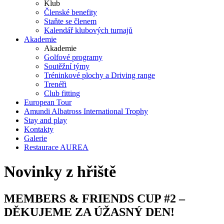
Klub
Členské benefity
Staňte se členem
Kalendář klubových turnajů
Akademie
Akademie
Golfové programy
Soutěžní týmy
Tréninkové plochy a Driving range
Trenéři
Club fitting
European Tour
Amundi Albatross International Trophy
Stay and play
Kontakty
Galerie
Restaurace AUREA
Novinky z hřiště
MEMBERS & FRIENDS CUP #2 –
DĚKUJEME ZA ÚŽASNÝ DEN!