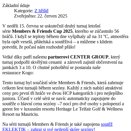
Základní údaje
Kategorie:
Z hřiště
Zveřejněno: 22. červen 2025
V neděli 15. června se uskutečnil druhý turnaj letošní
série
Members & Friends Cup 2025
, kterého se zúčastnilo 56
hráčů. I když se teploty během dne vyšplhaly až na 31 °C, atmosféra
byla opět veselá, přátelská a soutěživá – a můžeme s klidem
potvrdit, že počasí nám rozhodně přálo!
Velké díky patří našemu
partnerovi CENTER GROUP
, který
turnaj podpořil skvělými cenami a zároveň zajistil občerstvení na
jamkách 3 a 10. O chutné pohoštění se postarala naše
restaurace Kogo:
Tento turnaj byl součástí série Members & Friends, která zahrnuje
celkem šest turnajů během sezóny. Každý z nich nabízí atraktivní
ceny pro první tři hráče ve dvou HCP kategoriích i pro nejlepšího
juniora. Účastí v celé sérii se navíc automaticky zapojujete do
soutěže o hlavní cenu sezóny –7 nocí pro dvě osoby s polopenzí a
green fee v luxusním resortu Heritage Le Telfair Golf & Wellness
Resort na Mauriciu.
Na sérii turnajů Members & Friends je také napojena
soutěž
EKLEKTIK – zahraj si své nejlepší skóre sezóny!