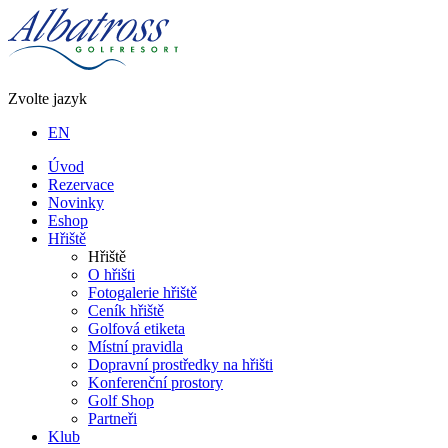
Zvolte jazyk
EN
Úvod
Rezervace
Novinky
Eshop
Hřiště
Hřiště
O hřišti
Fotogalerie hřiště
Ceník hřiště
Golfová etiketa
Místní pravidla
Dopravní prostředky na hřišti
Konferenční prostory
Golf Shop
Partneři
Klub