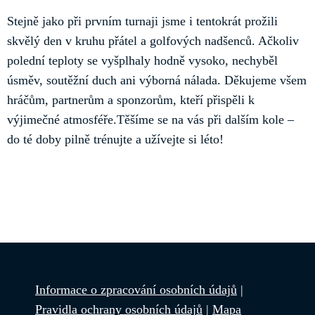
Stejně jako při prvním turnaji jsme i tentokrát prožili
skvělý den v kruhu přátel a golfových nadšenců. Ačkoliv
polední teploty se vyšplhaly hodně vysoko, nechyběl
úsměv, soutěžní duch ani výborná nálada. Děkujeme všem
hráčům, partnerům a sponzorům, kteří přispěli k
výjimečné atmosféře.Těšíme se na vás při dalším kole –
do té doby pilně trénujte a užívejte si léto!
Informace o zpracování osobních údajů
|
Pravidla ochrany osobních údajů
|
Mapa