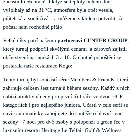
zúčastnilo 56 hráčů. I když se teploty během dne
vyšplhaly až na 31 °C, atmosféra byla opět veselá,
přátelská a soutěživá – a můžeme s klidem potvrdit, že
počasí nám rozhodně přálo!
Velké díky patří našemu
partnerovi CENTER GROUP
,
který turnaj podpořil skvělými cenami a zároveň zajistil
občerstvení na jamkách 3 a 10. O chutné pohoštění se
postarala naše restaurace Kogo:
Tento turnaj byl součástí série Members & Friends, která
zahrnuje celkem šest turnajů během sezóny. Každý z nich
nabízí atraktivní ceny pro první tři hráče ve dvou HCP
kategoriích i pro nejlepšího juniora. Účastí v celé sérii se
navíc automaticky zapojujete do soutěže o hlavní cenu
sezóny –7 nocí pro dvě osoby s polopenzí a green fee v
luxusním resortu Heritage Le Telfair Golf & Wellness