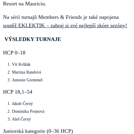
Resort na Mauriciu.
Na sérii turnajů Members & Friends je také napojena
soutěž EKLEKTIK – zahraj si své nejlepší skóre sezóny!
VÝSLEDKY TURNAJE
HCP 0–18
Vít Kršňák
Martina Randová
Antonie Gremmel
HCP 18,1–54
Jakub Černý
Dominika Prejsová
Aleš Černý
Juniorská kategorie (0–36 HCP)