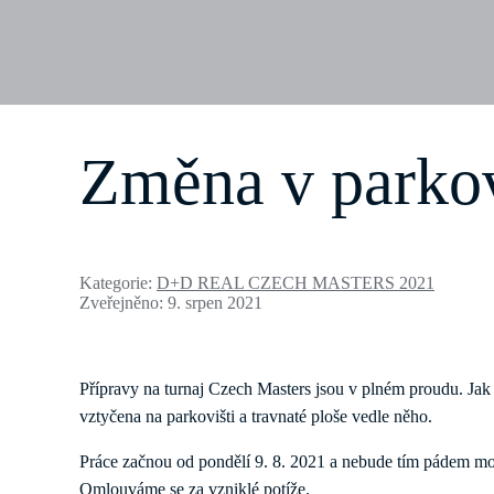
Změna v parko
Kategorie:
D+D REAL CZECH MASTERS 2021
Zveřejněno: 9. srpen 2021
Přípravy na turnaj Czech Masters jsou v plném proudu. Jak js
vztyčena na parkovišti a travnaté ploše vedle něho.
Práce začnou od pondělí 9. 8. 2021 a nebude tím pádem mož
Omlouváme se za vzniklé potíže.