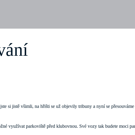
vání
te si jistě všimli, na hřišti se už objevily tribuny a nyní se přesouvám
né využívat parkoviště před klubovnou. Své vozy tak budete moci park