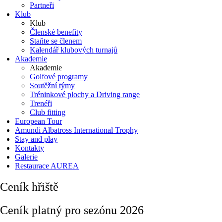
Partneři
Klub
Klub
Členské benefity
Staňte se členem
Kalendář klubových turnajů
Akademie
Akademie
Golfové programy
Soutěžní týmy
Tréninkové plochy a Driving range
Trenéři
Club fitting
European Tour
Amundi Albatross International Trophy
Stay and play
Kontakty
Galerie
Restaurace AUREA
Ceník hřiště
Ceník platný pro sezónu 2026