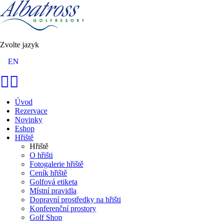
Zvolte jazyk
EN
Úvod
Rezervace
Novinky
Eshop
Hřiště
Hřiště
O hřišti
Fotogalerie hřiště
Ceník hřiště
Golfová etiketa
Místní pravidla
Dopravní prostředky na hřišti
Konferenční prostory
Golf Shop