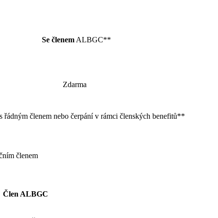
Se členem
ALBGC**
Zdarma
s řádným členem nebo čerpání v rámci členských benefitů**
očním členem
Člen ALBGC