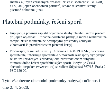
známek a jiných chráněných označení hřiště či společnosti BT Golf,
s.r.o., ani jejích obchodních partnerů, ledaže se smluvní strany
písemně dohodnou jinak.
Platební podmínky, řešení sporů
Kupující je povinen zaplatit objednané služby platební kartou předem
při jejich objednání. Případné dodatečné platby je možné realizovat na
recepci hřiště momentálně dostupnými prostředky (obvykle
v hotovosti či prostřednictvím platební karty).
Prodávající, v souladu s ust. § 14 zákona č. 634/1992 Sb., o ochraně
spotřebitele, informuje spotřebitele o možnosti řešit spory vyplývající
ze smluv uzavřených s prodávajícím prostřednictvím subjektu
mimosoudního řešení spotřebitelských sporů, kterým je Česká
obchodní inspekce (www.coi.cz) se sídlem Štěpánská 567/15, Praha 2,
PSČ 120 00.
Tyto všeobecné obchodní podmínky nabývají účinnosti
dne 2. 4. 2020.