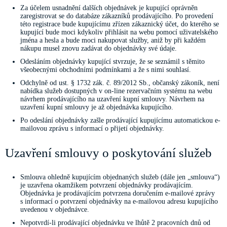
Za účelem usnadnění dalších objednávek je kupující oprávněn
zaregistrovat se do databáze zákazníků prodávajícího. Po provedení
této registrace bude kupujícímu zřízen zákaznický účet, do kterého se
kupující bude moci kdykoliv přihlásit na webu pomocí uživatelského
jména a hesla a bude moci nakupovat služby, aniž by při každém
nákupu musel znovu zadávat do objednávky své údaje.
Odesláním objednávky kupující stvrzuje, že se seznámil s těmito
všeobecnými obchodními podmínkami a že s nimi souhlasí.
Odchylně od ust. § 1732 zák. č. 89/2012 Sb., občanský zákoník, není
nabídka služeb dostupných v on-line rezervačním systému na webu
návrhem prodávajícího na uzavření kupní smlouvy. Návrhem na
uzavření kupní smlouvy je až objednávka kupujícího.
Po odeslání objednávky zašle prodávající kupujícímu automatickou e-
mailovou zprávu s informací o přijetí objednávky.
Uzavření smlouvy o poskytování služeb
Smlouva ohledně kupujícím objednaných služeb (dále jen „smlouva“)
je uzavřena okamžikem potvrzení objednávky prodávajícím.
Objednávka je prodávajícím potvrzena doručením e-mailové zprávy
s informací o potvrzení objednávky na e-mailovou adresu kupujícího
uvedenou v objednávce.
Nepotvrdí-li prodávající objednávku ve lhůtě 2 pracovních dnů od