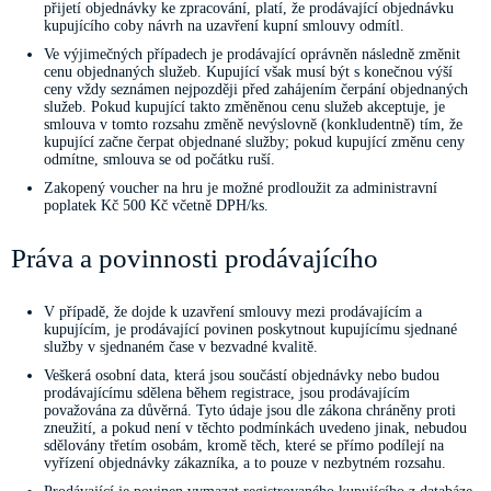
přijetí objednávky ke zpracování, platí, že prodávající objednávku
kupujícího coby návrh na uzavření kupní smlouvy odmítl.
Ve výjimečných případech je prodávající oprávněn následně změnit
cenu objednaných služeb. Kupující však musí být s konečnou výší
ceny vždy seznámen nejpozději před zahájením čerpání objednaných
služeb. Pokud kupující takto změněnou cenu služeb akceptuje, je
smlouva v tomto rozsahu změně nevýslovně (konkludentně) tím, že
kupující začne čerpat objednané služby; pokud kupující změnu ceny
odmítne, smlouva se od počátku ruší.
Zakopený voucher na hru je možné prodloužit za administravní
poplatek Kč 500 Kč včetně DPH/ks.
Práva a povinnosti prodávajícího
V případě, že dojde k uzavření smlouvy mezi prodávajícím a
kupujícím, je prodávající povinen poskytnout kupujícímu sjednané
služby v sjednaném čase v bezvadné kvalitě.
Veškerá osobní data, která jsou součástí objednávky nebo budou
prodávajícímu sdělena během registrace, jsou prodávajícím
považována za důvěrná. Tyto údaje jsou dle zákona chráněny proti
zneužití, a pokud není v těchto podmínkách uvedeno jinak, nebudou
sdělovány třetím osobám, kromě těch, které se přímo podílejí na
vyřízení objednávky zákazníka, a to pouze v nezbytném rozsahu.