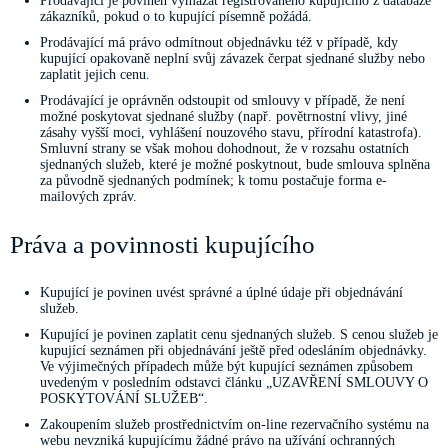
Prodávající je povinen vymazat registrovaného kupujícího z databáze
zákazníků, pokud o to kupující písemně požádá.
Prodávající má právo odmítnout objednávku též v případě, kdy
kupující opakovaně neplní svůj závazek čerpat sjednané služby nebo
zaplatit jejich cenu.
Prodávající je oprávněn odstoupit od smlouvy v případě, že není
možné poskytovat sjednané služby (např. povětrnostní vlivy, jiné
zásahy vyšší moci, vyhlášení nouzového stavu, přírodní katastrofa).
Smluvní strany se však mohou dohodnout, že v rozsahu ostatních
sjednaných služeb, které je možné poskytnout, bude smlouva splněna
za původně sjednaných podmínek; k tomu postačuje forma e-
mailových zpráv.
Práva a povinnosti kupujícího
Kupující je povinen uvést správné a úplné údaje při objednávání
služeb.
Kupující je povinen zaplatit cenu sjednaných služeb. S cenou služeb je
kupující seznámen při objednávání ještě před odesláním objednávky.
Ve výjimečných případech může být kupující seznámen způsobem
uvedeným v posledním odstavci článku „UZAVŘENÍ SMLOUVY O
POSKYTOVÁNÍ SLUŽEB“.
Zakoupením služeb prostřednictvím on-line rezervačního systému na
webu nevzniká kupujícímu žádné právo na užívání ochranných