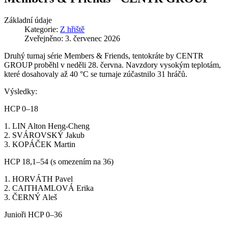
Základní údaje
Kategorie:
Z hřiště
Zveřejněno: 3. červenec 2026
Druhý turnaj série Members & Friends, tentokráte by CENTR
GROUP proběhl v neděli 28. června. Navzdory vysokým teplotám,
které dosahovaly až 40 °C se turnaje zúčastnilo 31 hráčů.
Výsledky:
HCP 0–18
1. LIN Alton Heng-Cheng
2. SVÁROVSKÝ Jakub
3. KOPÁČEK Martin
HCP 18,1–54 (s omezením na 36)
1. HORVÁTH Pavel
2. CAITHAMLOVÁ Erika
3. ČERNÝ Aleš
Junioři HCP 0–36