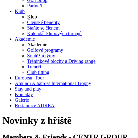
Golf Shop
Partneři
Klub
Klub
Členské benefity
Staňte se členem
Kalendář klubových turnajů
Akademie
Akademie
Golfové programy
Soutěžní týmy
Tréninkové plochy a Driving range
Trenéři
Club fitting
European Tour
Amundi Albatross International Trophy
Stay and play
Kontakty
Galerie
Restaurace AUREA
Novinky z hřiště
Members & Friends - CENTR GROUP