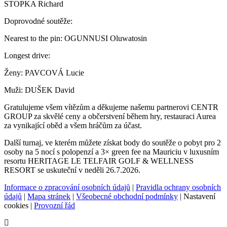
STOPKA Richard
Doprovodné soutěže:
Nearest to the pin: OGUNNUSI Oluwatosin
Longest drive:
Ženy: PAVCOVÁ Lucie
Muži: DUŠEK David
Gratulujeme všem vítězům a děkujeme našemu partnerovi CENTR
GROUP za skvělé ceny a občerstvení během hry, restauraci Aurea
za vynikající oběd a všem hráčům za účast.
Další turnaj, ve kterém můžete získat body do soutěže o pobyt pro 2
osoby na 5 nocí s polopenzí a 3× green fee na Mauriciu v luxusním
resortu HERITAGE LE TELFAIR GOLF & WELLNESS
RESORT se uskuteční v neděli 26.7.2026.
Informace o zpracování osobních údajů
|
Pravidla ochrany osobních
údajů
|
Mapa stránek
|
Všeobecné obchodní podmínky
|
Nastavení
cookies
|
Provozní řád