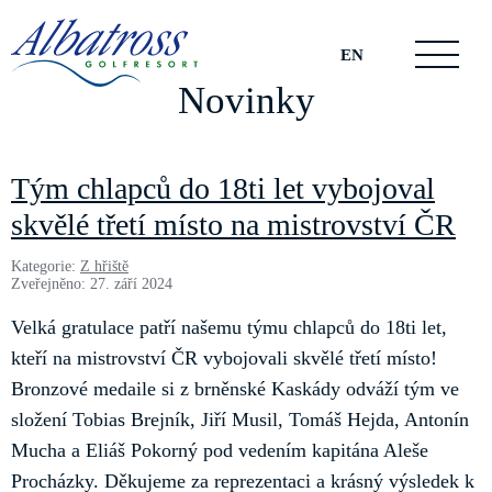
EN
Novinky
Tým chlapců do 18ti let vybojoval
skvělé třetí místo na mistrovství ČR
Kategorie:
Z hřiště
Zveřejněno: 27. září 2024
Velká gratulace patří našemu týmu chlapců do 18ti let,
kteří na mistrovství ČR vybojovali skvělé třetí místo!
Bronzové medaile si z brněnské Kaskády odváží tým ve
složení Tobias Brejník, Jiří Musil, Tomáš Hejda, Antonín
Mucha a Eliáš Pokorný pod vedením kapitána Aleše
Procházky. Děkujeme za reprezentaci a krásný výsledek k