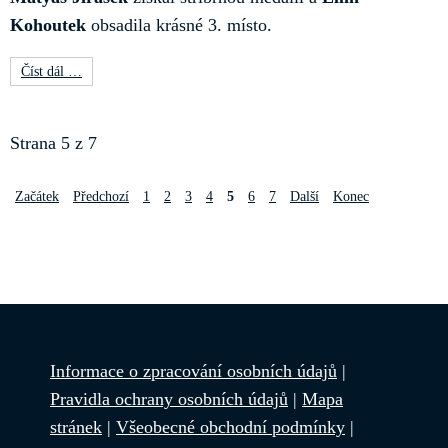
Kohoutek
obsadila krásné 3. místo.
Číst dál …
Strana 5 z 7
Začátek
Předchozí
1
2
3
4
5
6
7
Další
Konec
Informace o zpracování osobních údajů
|
Pravidla ochrany osobních údajů
|
Mapa
stránek
|
Všeobecné obchodní podmínky
|