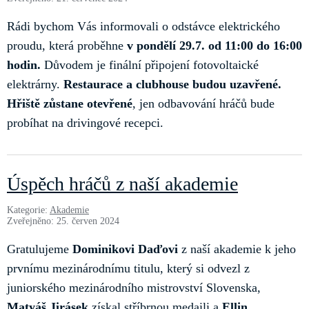
Rádi bychom Vás informovali o odstávce elektrického
proudu, která proběhne
v pondělí 29.7. od 11:00 do 16:00
hodin.
Důvodem je finální připojení fotovoltaické
elektrárny.
Restaurace a clubhouse budou uzavřené.
Hřiště zůstane otevřené
, jen odbavování hráčů bude
probíhat na drivingové recepci.
Úspěch hráčů z naší akademie
Kategorie:
Akademie
Zveřejněno: 25. červen 2024
Gratulujeme
Dominikovi Daďovi
z naší akademie k jeho
prvnímu mezinárodnímu titulu, který si odvezl z
juniorského mezinárodního mistrovství Slovenska,
Matyáš Jirásek
získal stříbrnou medaili a
Ellin