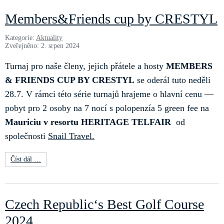
Members&Friends cup by CRESTYL
Kategorie:
Aktuality
Zveřejněno: 2. srpen 2024
Turnaj pro naše členy, jejich přátele a hosty
MEMBERS
& FRIENDS CUP BY CRESTYL
se oderál tuto neděli
28.7. V rámci této série turnajů hrajeme o hlavní cenu —
pobyt pro 2 osoby na 7 nocí s polopenzía 5 green fee na
Mauriciu v resortu HERITAGE TELFAIR
od
společnosti
Snail Travel.
Číst dál …
Czech Republic‘s Best Golf Course
2024