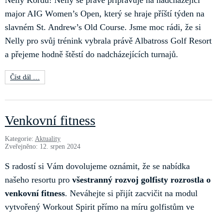
Nelly Kordu! Nelly se právě připravuje na nadcházející
major AIG Women’s Open, který se hraje příští týden na
slavném St. Andrew’s Old Course. Jsme moc rádi, že si
Nelly pro svůj trénink vybrala právě Albatross Golf Resort
a přejeme hodně štěstí do nadcházejících turnajů.
Číst dál …
Venkovní fitness
Kategorie:
Aktuality
Zveřejněno: 12. srpen 2024
S radostí si Vám dovolujeme oznámit, že se nabídka
našeho resortu pro
všestranný rozvoj golfisty rozrostla o
venkovní fitness
. Neváhejte si přijít zacvičit na modul
vytvořený Workout Spirit přímo na míru golfistům ve