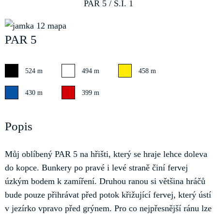
PAR 5 / S.I. 1
PAR 5
524 m
494 m
458 m
430 m
399 m
Popis
Můj oblíbený PAR 5 na hřišti, který se hraje lehce doleva
do kopce. Bunkery po pravé i levé straně činí fervej
úzkým bodem k zamíření. Druhou ranou si většina hráčů
bude pouze přihrávat před potok křižující fervej, který ústí
v jezírko vpravo před grýnem. Pro co nejpřesnější ránu lze