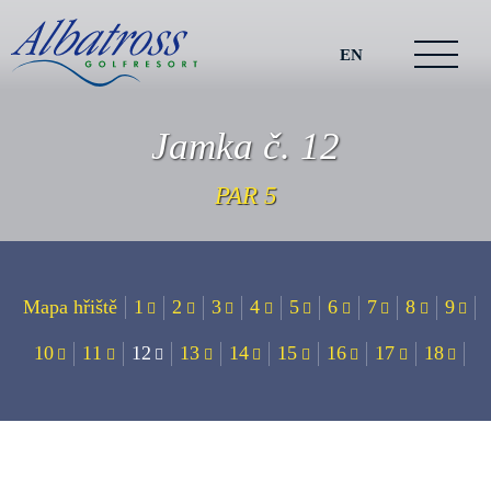
EN
Jamka č. 12
PAR 5
Mapa hřiště
1
2
3
4
5
6
7
8
9
10
11
12
13
14
15
16
17
18