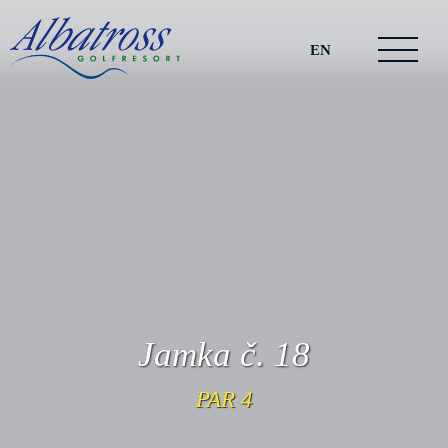
EN
Jamka č. 18
PAR 4