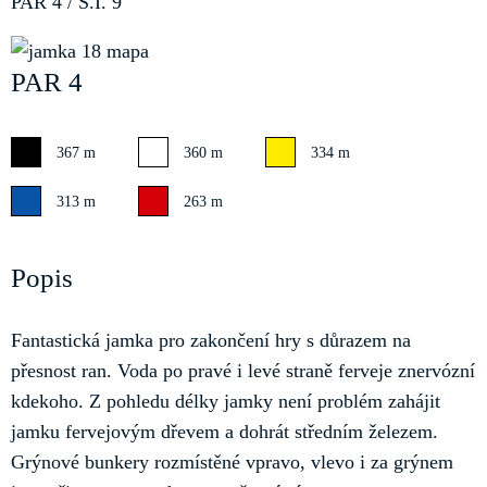
PAR 4 / S.I. 9
PAR 4
367 m
360 m
334 m
313 m
263 m
Popis
Fantastická jamka pro zakončení hry s důrazem na
přesnost ran. Voda po pravé i levé straně ferveje znervózní
kdekoho. Z pohledu délky jamky není problém zahájit
jamku fervejovým dřevem a dohrát středním železem.
Grýnové bunkery rozmístěné vpravo, vlevo i za grýnem