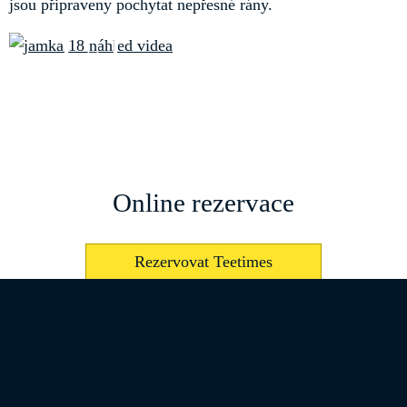
jsou připraveny pochytat nepřesné rány.
Online rezervace
Rezervovat Teetimes
Tee time je možné rezervovat taky
na recepce@albatross.cz anebo telefonním čísle
311 549 510.